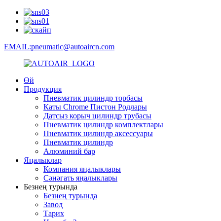
EMAIL:pneumatic@autoaircn.com
Өй
Продукция
Пневматик цилиндр торбасы
Каты Chrome Пистон Родлары
Датсыз корыч цилиндр трубасы
Пневматик цилиндр комплектлары
Пневматик цилиндр аксессуары
Пневматик цилиндр
Алюминий бар
Яңалыклар
Компания яңалыклары
Сәнәгать яңалыклары
Безнең турында
Безнең турында
Завод
Тарих