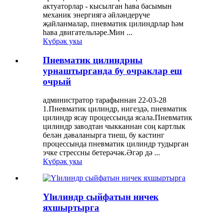
актуаторлар - кысылган һава басымын
механик энергиягә әйләндерүче
җайланмалар, пневматик цилиндрлар һәм
һава двигательләре.Мин ...
Күбрәк укы
Пневматик цилиндрны
урнаштырганда бу очраклар еш
очрый
администратор тарафыннан 22-03-28
1.Пневматик цилиндр, нигездә, пневматик
цилиндр ясау процессында ясала.Пневматик
цилиндр заводтан чыкканнан соң картлык
белән дәваланырга тиеш, бу кастинг
процессында пневматик цилиндр тудырган
эчке стрессны бетерәчәк.Әгәр дә ...
Күбрәк укы
Ylилиндр сыйфатын ничек
яхшыртырга