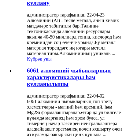
куллану
администратор тарафыннан 22-04-23
Алюминий (Al) - төсле металл, аның химик
матдәләре табигатьтә бар.Тәлинкә
тектоникасында алюминий ресурслары
якынча 40-50 миллиард тонна, кислород һәм
кремнийдан соң өченче урында.Бу металл
материал төрендәге иң югары металл
материал тибы.Алюминийның уникаль ...
Күбрәк укы
6061 алюминий чыбыкларның
характеристикалары һәм
кулланылышы
администратор тарафыннан 22-04-02
6061 алюминий чыбыкларның төп эретү
элементлары - магний һәм кремний, һәм
Mg2Si формалаштыралар.Әгәр дә ул билгеле
күләмдә марганец һәм хром булса, ул
тимернең начар тәэсирен нейтральләштерә
ала;кайвакыт эретмәнең көчен яхшырту өчен
аз күләмдә бакыр яки цинк кушыла ...