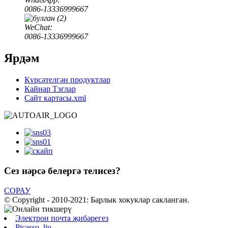
0086-13336999667
WeChat:
0086-13336999667
Ярдәм
Күрсәтелгән продуктлар
Кайнар Тэглар
Сайт картасы.xml
Сез нәрсә белергә телисез?
СОРАУ
© Copyright - 2010-2021: Барлык хокуклар сакланган.
Электрон почта җибәрегез
Picasso_liu