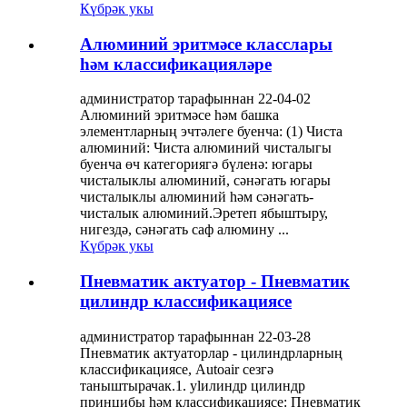
Күбрәк укы
Алюминий эритмәсе класслары
һәм классификацияләре
администратор тарафыннан 22-04-02
Алюминий эритмәсе һәм башка
элементларның эчтәлеге буенча: (1) Чиста
алюминий: Чиста алюминий чисталыгы
буенча өч категориягә бүленә: югары
чисталыклы алюминий, сәнәгать югары
чисталыклы алюминий һәм сәнәгать-
чисталык алюминий.Эретеп ябыштыру,
нигездә, сәнәгать саф алюмину ...
Күбрәк укы
Пневматик актуатор - Пневматик
цилиндр классификациясе
администратор тарафыннан 22-03-28
Пневматик актуаторлар - цилиндрларның
классификациясе, Autoair сезгә
таныштырачак.1. ylилиндр цилиндр
принцибы һәм классификациясе: Пневматик