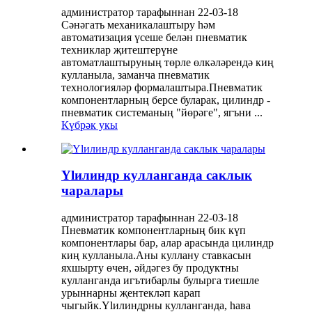
администратор тарафыннан 22-03-18
Сәнәгать механикалаштыру һәм
автоматизация үсеше белән пневматик
техниклар җитештерүне
автоматлаштыруның төрле өлкәләрендә киң
кулланыла, заманча пневматик
технологияләр формалаштыра.Пневматик
компонентларның берсе буларак, цилиндр -
пневматик системаның "йөрәге", ягъни ...
Күбрәк укы
Ylилиндр кулланганда саклык
чаралары
администратор тарафыннан 22-03-18
Пневматик компонентларның бик күп
компонентлары бар, алар арасында цилиндр
киң кулланыла.Аны куллану ставкасын
яхшырту өчен, әйдәгез бу продуктны
кулланганда игътибарлы булырга тиешле
урыннарны җентекләп карап
чыгыйк.Ylилиндрны кулланганда, һава