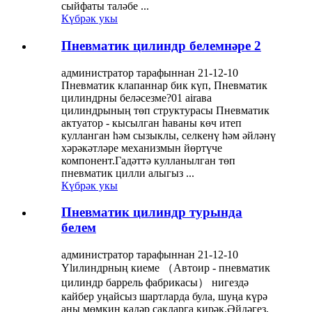
сыйфаты таләбе ...
Күбрәк укы
Пневматик цилиндр белемнәре 2
администратор тарафыннан 21-12-10
Пневматик клапаннар бик күп, Пневматик
цилиндрны беләсезме?01 airава
цилиндрының төп структурасы Пневматик
актуатор - кысылган һаваны көч итеп
кулланган һәм сызыклы, селкенү һәм әйләнү
хәрәкәтләре механизмын йөртүче
компонент.Гадәттә кулланылган төп
пневматик цилли алыгыз ...
Күбрәк укы
Пневматик цилиндр турында
белем
администратор тарафыннан 21-12-10
Ylилиндрның киеме （Автоир - пневматик
цилиндр баррель фабрикасы） нигездә
кайбер уңайсыз шартларда була, шуңа күрә
аны мөмкин кадәр сакларга кирәк.Әйдәгез,