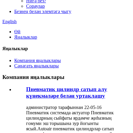
Нигә без?
Сораулар
Безнең белән элемтәгә чыгу
English
Өй
Яңалыклар
Яңалыклар
Компания яңалыклары
Сәнәгать яңалыклары
Компания яңалыклары
Пневматик цилиндр сатып алу
күнекмәләре белән уртаклашу
администратор тарафыннан 22-05-16
Пневматик системада актуатор Пневматик
цилиндрның сыйфаты ярдәмче җиһазның
гомуми эш торышына зур йогынты
ясый.Autoair пневматик цилиндрлар сатып