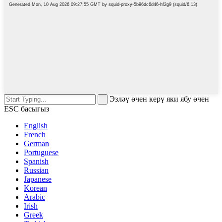
Эзләү өчен керү яки ябу өчен
ESC басыгыз
English
French
German
Portuguese
Spanish
Russian
Japanese
Korean
Arabic
Irish
Greek