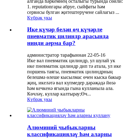
алганда һәркемнең осталыгы турында сөйли:
1. reputationгары абруе, сыйфаты һәм
сервисы булган җитештерүчене сайлагыз ...
Күбрәк укы
Ике күчәр белән өч күчәрле
пневматик цилиндр арасында
нинди аерма бар?
администратор тарафыннан 22-05-16
Ике вал пневматик цилиндр, ул шулай ук ​​
ике пневматик цилиндр дип тә атала, ул ике
поршень таягы, пневматик цилиндрның
белешмә өлеше кысылмас өчен кыска бакыр
җиң, икеләтә вал күпмедер дәрәҗәдә йөзә
һәм кечкенә ягында гына кулланыла ала.
Көчләү, куллар калтырау;Өч...
Күбрәк укы
Алюминий чыбыкларны
классификацияләү һәм аларны