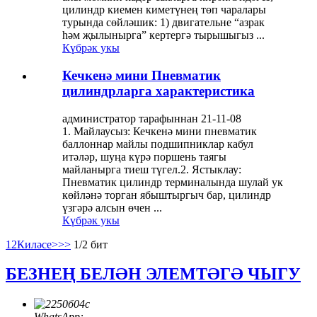
цилиндр киемен киметүнең төп чаралары
турында сөйләшик: 1) двигательне “азрак
һәм җылынырга” кертергә тырышыгыз ...
Күбрәк укы
Кечкенә мини Пневматик
цилиндрларга характеристика
администратор тарафыннан 21-11-08
1. Майлаусыз: Кечкенә мини пневматик
баллоннар майлы подшипниклар кабул
итәләр, шуңа күрә поршень таягы
майланырга тиеш түгел.2. Ястыклау:
Пневматик цилиндр терминалында шулай ук
​​көйләнә торган ябыштыргыч бар, цилиндр
үзгәрә алсын өчен ...
Күбрәк укы
1
2
Киләсе>
>>
1/2 бит
БЕЗНЕҢ БЕЛӘН ЭЛЕМТӘГӘ ЧЫГУ
WhatsApp: